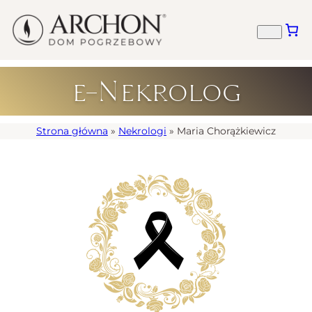
e-Nekrolog
Strona główna
»
Nekrologi
»
Maria Chorążkiewicz