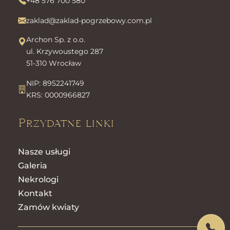
+48 576 700 580
zaklad@zaklad-pogrzebowy.com.pl
Archon Sp. z o.o.
ul. Krzywoustego 287
51-310 Wrocław
NIP: 8952241749
KRS: 0000966827
Przydatne linki
Nasze usługi
Galeria
Nekrologi
Kontakt
Zamów kwiaty