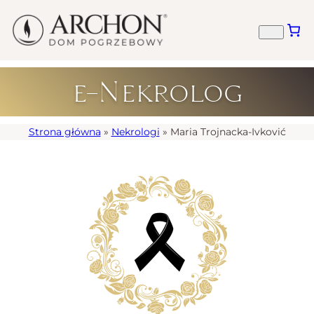
e-Nekrolog
Strona główna
»
Nekrologi
»
Maria Trojnacka-Ivković