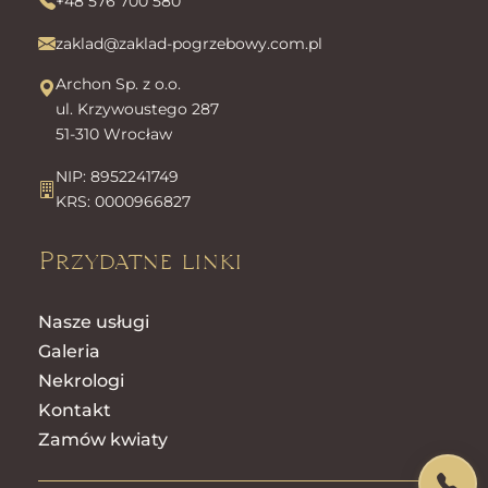
+48 576 700 580
zaklad@zaklad-pogrzebowy.com.pl
Archon Sp. z o.o.
ul. Krzywoustego 287
51-310 Wrocław
NIP: 8952241749
KRS: 0000966827
Przydatne linki
Nasze usługi
Galeria
Nekrologi
Kontakt
Zamów kwiaty