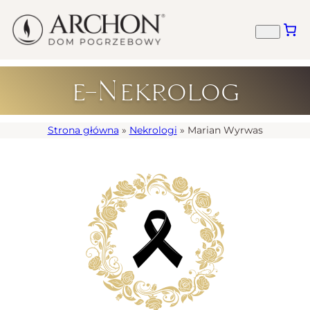
e-Nekrolog
Strona główna
»
Nekrologi
»
Marian Wyrwas