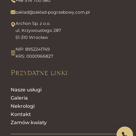
+48 576 700 580
zaklad@zaklad-pogrzebowy.com.pl
Archon Sp. z o.o.
ul. Krzywoustego 287
51-310 Wrocław
NIP: 8952241749
KRS: 0000966827
Przydatne linki
Nasze usługi
Galeria
Nekrologi
Kontakt
Zamów kwiaty