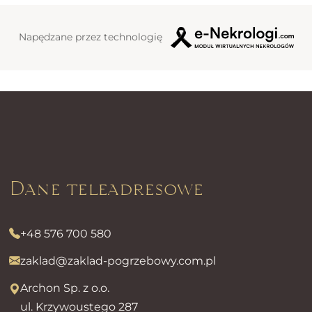
Napędzane przez technologię
Dane teleadresowe
+48 576 700 580
zaklad@zaklad-pogrzebowy.com.pl
Archon Sp. z o.o.
ul. Krzywoustego 287