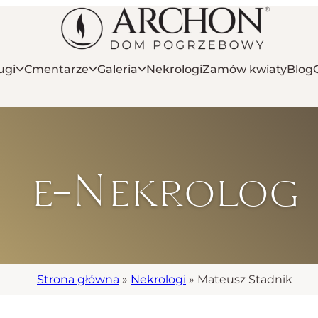
ugi
Cmentarze
Galeria
Nekrologi
Zamów kwiaty
Blog
e-Nekrolog
Strona główna
»
Nekrologi
»
Mateusz Stadnik