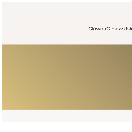
Główna
O nas
Usł