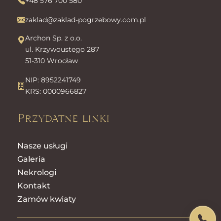
+48 576 700 580
zaklad@zaklad-pogrzebowy.com.pl
Archon Sp. z o.o.
ul. Krzywoustego 287
51-310 Wrocław
NIP: 8952241749
KRS: 0000966827
Przydatne linki
Nasze usługi
Galeria
Nekrologi
Kontakt
Zamów kwiaty