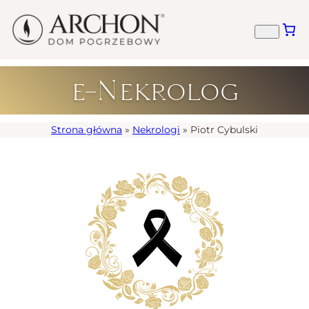
e-Nekrolog
Strona główna
»
Nekrologi
»
Piotr Cybulski