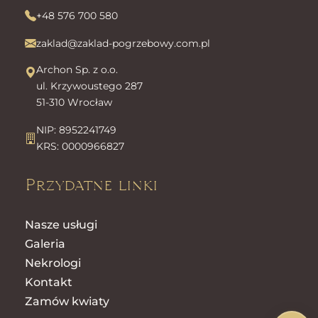
+48 576 700 580
zaklad@zaklad-pogrzebowy.com.pl
Archon Sp. z o.o.
ul. Krzywoustego 287
51-310 Wrocław
NIP: 8952241749
KRS: 0000966827
Przydatne linki
Nasze usługi
Galeria
Nekrologi
Kontakt
Zamów kwiaty