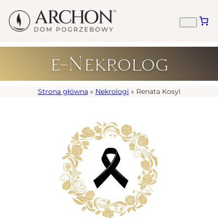
e-Nekrolog
Strona główna
»
Nekrologi
»
Renata Kosyl