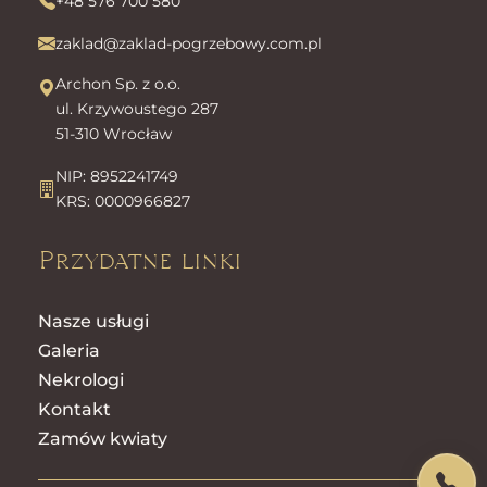
+48 576 700 580
zaklad@zaklad-pogrzebowy.com.pl
Archon Sp. z o.o.
ul. Krzywoustego 287
51-310 Wrocław
NIP: 8952241749
KRS: 0000966827
Przydatne linki
Nasze usługi
Galeria
Nekrologi
Kontakt
Zamów kwiaty