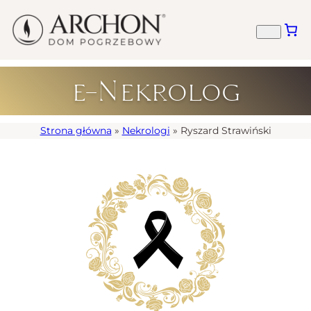
e-Nekrolog
Strona główna
»
Nekrologi
»
Ryszard Strawiński