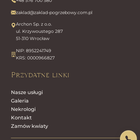
+48 576 700 580
zaklad@zaklad-pogrzebowy.com.pl
Archon Sp. z o.o.
ul. Krzywoustego 287
51-310 Wrocław
NIP: 8952241749
KRS: 0000966827
Przydatne linki
Nasze usługi
Galeria
Nekrologi
Kontakt
Zamów kwiaty