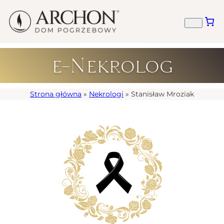
e-Nekrolog
Strona główna
»
Nekrologi
»
Stanisław Mroziak