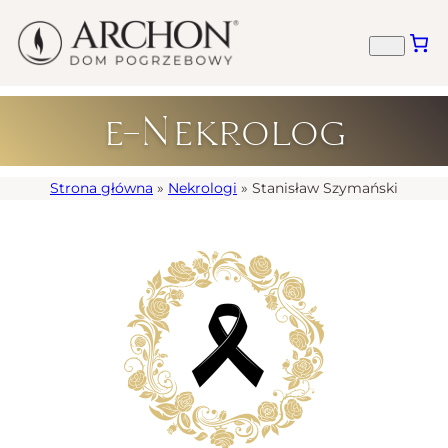
e-Nekrolog
Strona główna
»
Nekrologi
»
Stanisław Szymański