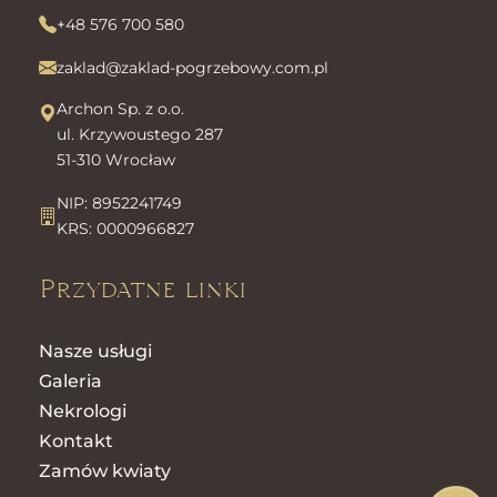
+48 576 700 580
zaklad@zaklad-pogrzebowy.com.pl
Archon Sp. z o.o.
ul. Krzywoustego 287
51-310 Wrocław
NIP: 8952241749
KRS: 0000966827
Przydatne linki
Nasze usługi
Galeria
Nekrologi
Kontakt
Zamów kwiaty