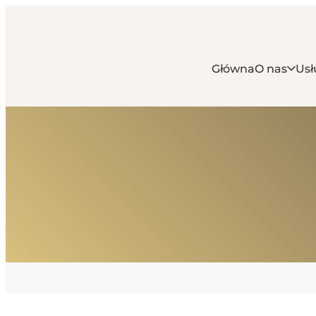
Główna
O nas
Usł