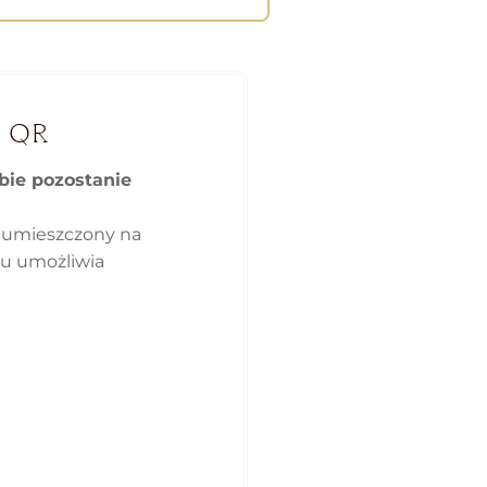
 QR
obie pozostanie
 umieszczony na
ku umożliwia