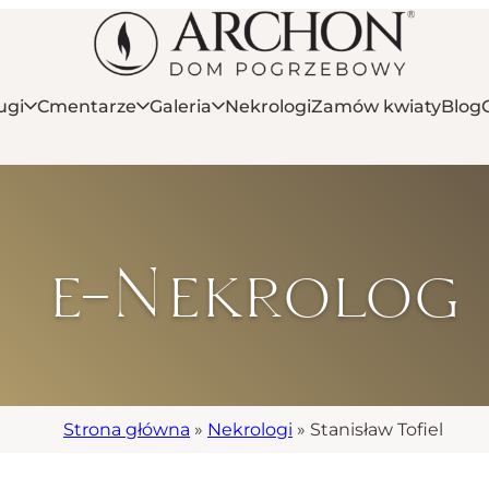
ugi
Cmentarze
Galeria
Nekrologi
Zamów kwiaty
Blog
e-Nekrolog
Strona główna
»
Nekrologi
»
Stanisław Tofiel