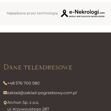
Napędzane przez technologię
Dane teleadresowe
+48 576 700 580
zaklad@zaklad-pogrzebowy.com.pl
Archon Sp. z o.o.
ul. Krzywoustego 287