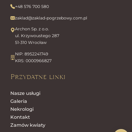
+48 576 700 580
zaklad@zaklad-pogrzebowy.com.pl
Archon Sp. z o.o.
ul. Krzywoustego 287
51-310 Wrocław
NIP: 8952241749
KRS: 0000966827
Przydatne linki
Nasze usługi
Galeria
Nekrologi
Kontakt
Zamów kwiaty