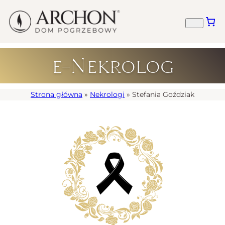
e-Nekrolog
Strona główna
»
Nekrologi
»
Stefania Goździak