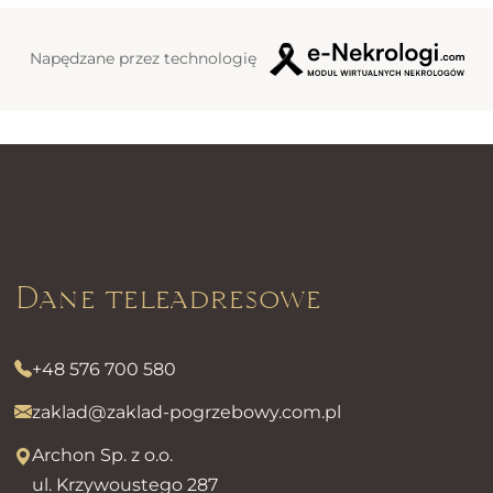
Napędzane przez technologię
Dane teleadresowe
+48 576 700 580
zaklad@zaklad-pogrzebowy.com.pl
Archon Sp. z o.o.
ul. Krzywoustego 287