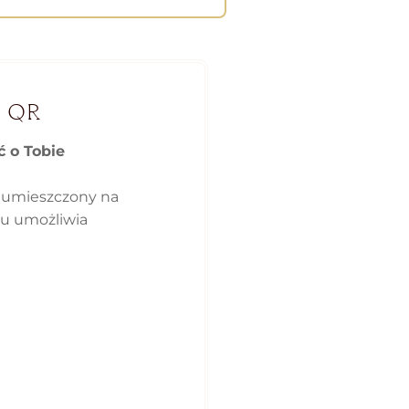
 QR
ć o Tobie
 umieszczony na
ku umożliwia