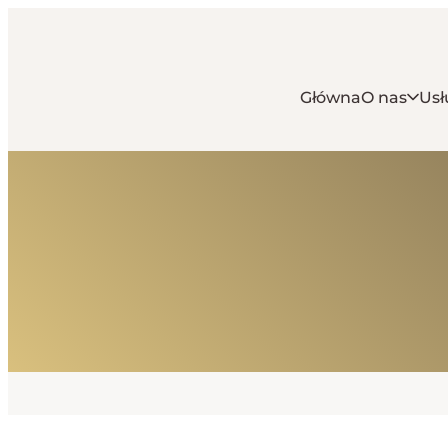
Główna
O nas
Usł