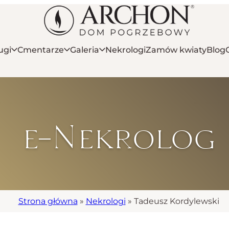
ugi
Cmentarze
Galeria
Nekrologi
Zamów kwiaty
Blog
e-Nekrolog
Strona główna
»
Nekrologi
»
Tadeusz Kordylewski