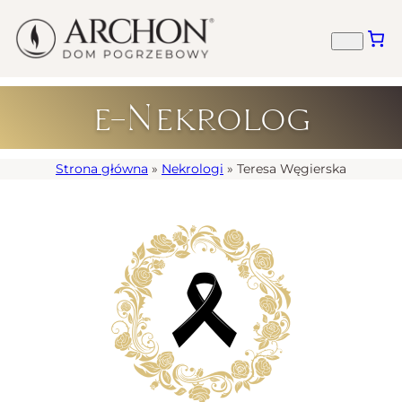
e-Nekrolog
Strona główna
»
Nekrologi
»
Teresa Węgierska