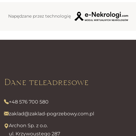
Napędzane przez technologię
Dane teleadresowe
+48 576 700 580
zaklad@zaklad-pogrzebowy.com.pl
Archon Sp. z o.o.
ul. Krzywoustego 287