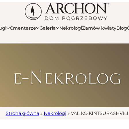
ugi
Cmentarze
Galeria
Nekrologi
Zamów kwiaty
Blog
e-Nekrolog
Strona główna
»
Nekrologi
»
VALIKO KINTSURASHVILI