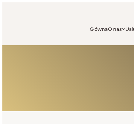
Główna
O nas
Usł