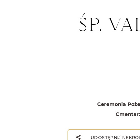
ŚP. V
Ceremonia Poże
Cmentarz
UDOSTĘPNIJ NEKRO