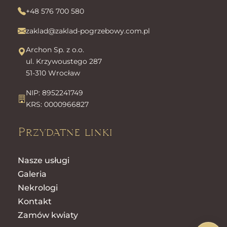
+48 576 700 580
zaklad@zaklad-pogrzebowy.com.pl
Archon Sp. z o.o.
ul. Krzywoustego 287
51-310 Wrocław
NIP: 8952241749
KRS: 0000966827
Przydatne linki
Nasze usługi
Galeria
Nekrologi
Kontakt
Zamów kwiaty