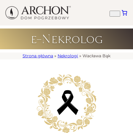
e-Nekrolog
Strona główna
»
Nekrologi
»
Wacława Bąk