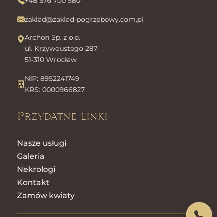
+48 576 700 580
zaklad@zaklad-pogrzebowy.com.pl
Archon Sp. z o.o.
ul. Krzywoustego 287
51-310 Wrocław
NIP: 8952241749
KRS: 0000966827
Przydatne linki
Nasze usługi
Galeria
Nekrologi
Kontakt
Zamów kwiaty