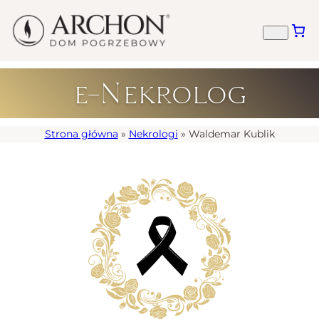
e-Nekrolog
Strona główna
»
Nekrologi
»
Waldemar Kublik