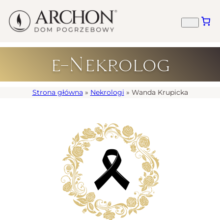
e-Nekrolog
Strona główna
»
Nekrologi
»
Wanda Krupicka