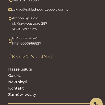
+48 576 700 580
zaklad@zaklad-pogrzebowy.com.pl
Archon Sp. z o.o.
ul. Krzywoustego 287
51-310 Wrocław
NIP: 8952241749
KRS: 0000966827
Przydatne linki
Nasze usługi
Galeria
Nekrologi
Kontakt
Zamów kwiaty