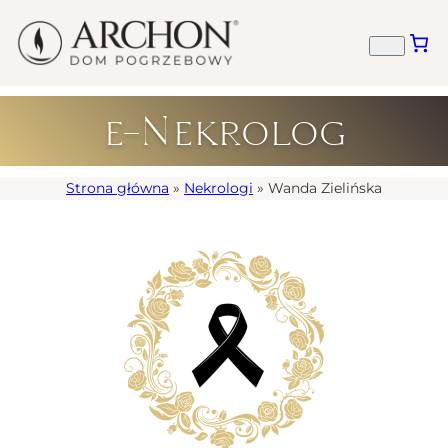
e-Nekrolog
Strona główna
»
Nekrologi
»
Wanda Zielińska