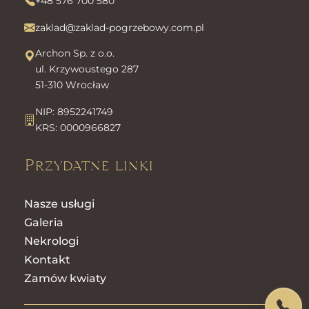
+48 576 700 580
zaklad@zaklad-pogrzebowy.com.pl
Archon Sp. z o.o.
ul. Krzywoustego 287
51-310 Wrocław
NIP: 8952241749
KRS: 0000966827
Przydatne linki
Nasze usługi
Galeria
Nekrologi
Kontakt
Zamów kwiaty