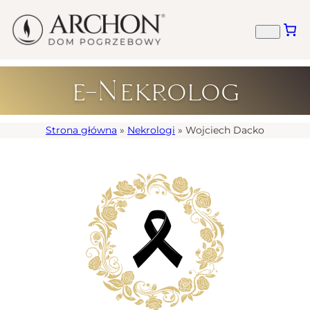
e-Nekrolog
Strona główna
»
Nekrologi
»
Wojciech Dacko