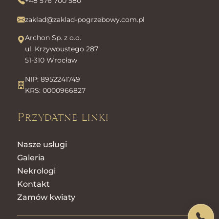
+48 576 700 580
zaklad@zaklad-pogrzebowy.com.pl
Archon Sp. z o.o.
ul. Krzywoustego 287
51-310 Wrocław
NIP: 8952241749
KRS: 0000966827
Przydatne linki
Nasze usługi
Galeria
Nekrologi
Kontakt
Zamów kwiaty