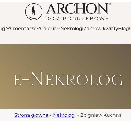
ugi
Cmentarze
Galeria
Nekrologi
Zamów kwiaty
Blog
e-Nekrolog
Strona główna
»
Nekrologi
»
Zbigniew Kuchna