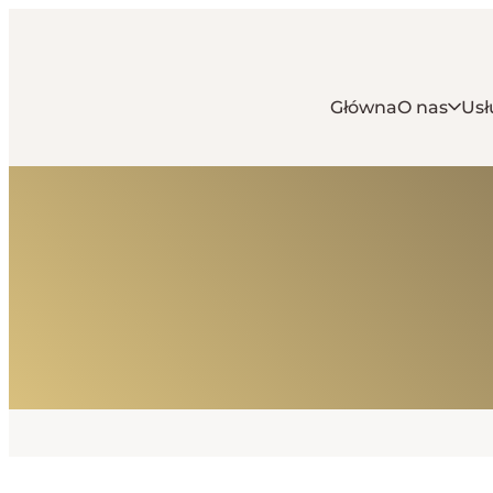
Główna
O nas
Usł