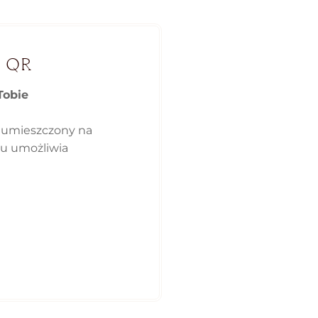
 QR
Tobie
 umieszczony na
ku umożliwia