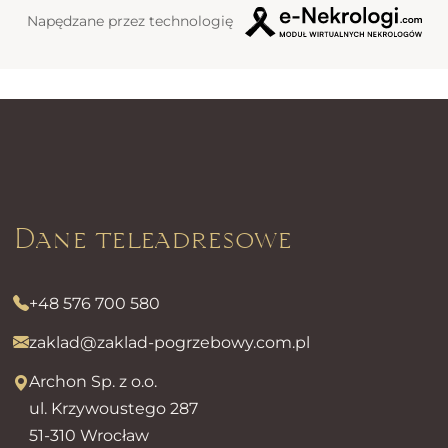
Napędzane przez technologię
Dane teleadresowe
+48 576 700 580
zaklad@zaklad-pogrzebowy.com.pl
Archon Sp. z o.o.
ul. Krzywoustego 287
51-310 Wrocław