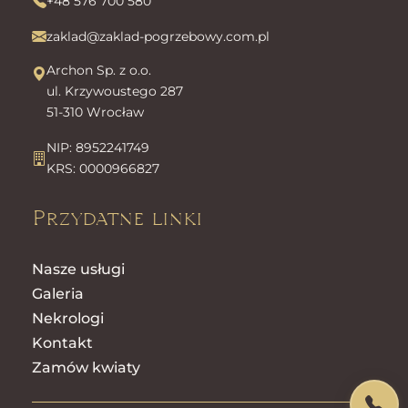
+48 576 700 580
zaklad@zaklad-pogrzebowy.com.pl
Archon Sp. z o.o.
ul. Krzywoustego 287
51-310 Wrocław
NIP: 8952241749
KRS: 0000966827
Przydatne linki
Nasze usługi
Galeria
Nekrologi
Kontakt
Zamów kwiaty