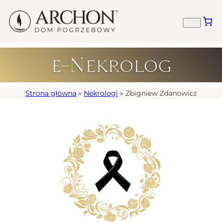
e-Nekrolog
Strona główna
»
Nekrologi
»
Zbigniew Zdanowicz