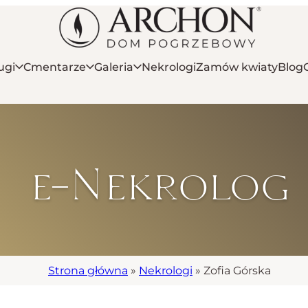
ugi
Cmentarze
Galeria
Nekrologi
Zamów kwiaty
Blog
e-Nekrolog
Strona główna
»
Nekrologi
»
Zofia Górska