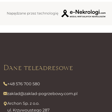
Napędzane przez technologię
Dane teleadresowe
+48 576 700 580
zaklad@zaklad-pogrzebowy.com.pl
Archon Sp. z o.o.
ul. Krzywoustego 287