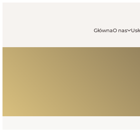
Główna
O nas
Usł