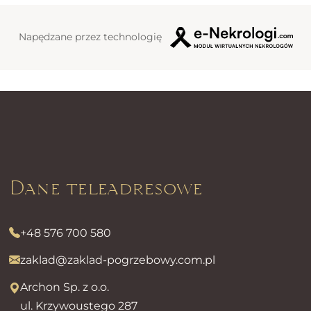
Napędzane przez technologię
Dane teleadresowe
+48 576 700 580
zaklad@zaklad-pogrzebowy.com.pl
Archon Sp. z o.o.
ul. Krzywoustego 287