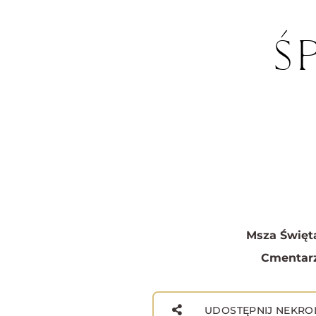
Ś
Msza Święt
Cmentarz
UDOSTĘPNIJ NEKRO