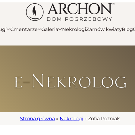
ugi
Cmentarze
Galeria
Nekrologi
Zamów kwiaty
Blog
e-Nekrolog
Strona główna
»
Nekrologi
»
Zofia Poźniak