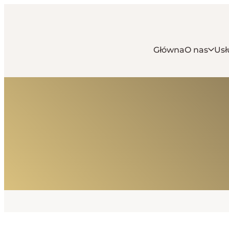
Główna
O nas
Usł