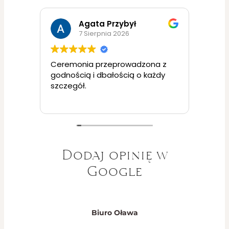
Agata Przybył
7 Sierpnia 2026
Ceremonia przeprowadzona z
Obsł
rcem
godnością i dbałością o każdy
takto
ach
szczegół.
Wszys
nie
bezst
Pole
ucie
tko.
Dodaj opinię w
Google
Biuro Oława