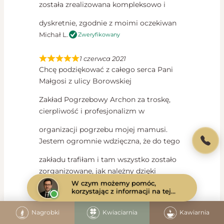
została zrealizowana kompleksowo i
dyskretnie, zgodnie z moimi oczekiwan
Michał L.
Zweryfikowany
1 czerwca 2021
Chcę podziękować z całego serca Pani
Małgosi z ulicy Borowskiej
Zakład Pogrzebowy Archon za troskę,
cierpliwość i profesjonalizm w
organizacji pogrzebu mojej mamusi.
Jestem ogromnie wdzięczna, że do tego
zakładu trafiłam i tam wszystko zostało
zorganizowane, jak należny dzięki
W czym możemy pomóc,
Pani.
korzystając z informacji na tej
stronie?
Żaden czas nie jest dobry aby odejść, ale
Nagrobki
Kwiaciarnia
Kawiarnia
jest zakład, który pomoże to