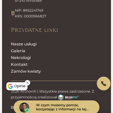
51-310 Wrocław
NIP: 8952241749
KRS: 0000966827
Przydatne linki
Nasze usługi
Galeria
Nekrologi
Kontakt
Zamów kwiaty
Opinie
2026 Archon® | Wszystkie prawa zastrzeżone. Z
przyjemnością zrealizował
W czym możemy pomóc,
Regulamin sklepu
Polityka prywatności
korzystając z informacji na tej
stronie?