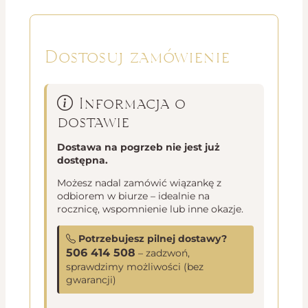
Dostosuj zamówienie
Informacja o
dostawie
Dostawa na pogrzeb nie jest już
dostępna.
Możesz nadal zamówić wiązankę z
odbiorem w biurze – idealnie na
rocznicę, wspomnienie lub inne okazje.
Potrzebujesz pilnej dostawy?
506 414 508
– zadzwoń,
sprawdzimy możliwości (bez
gwarancji)