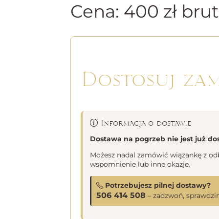
Cena:
400
zł
brut
Dostosuj za
Informacja o dostawie
Dostawa na pogrzeb nie jest już do
Możesz nadal zamówić wiązankę z odbi
wspomnienie lub inne okazje.
Potrzebujesz pilnej dostawy?
506 414 508
– zadzwoń, sprawdzim