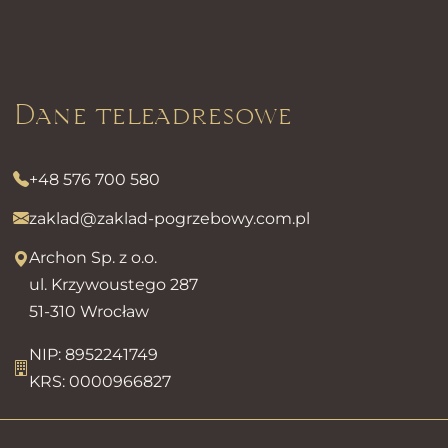
Dane teleadresowe
+48 576 700 580
zaklad@zaklad-pogrzebowy.com.pl
Archon Sp. z o.o.
ul. Krzywoustego 287
51-310 Wrocław
NIP: 8952241749
KRS: 0000966827