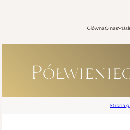
Główna
O nas
Usł
Półwienie
Strona 