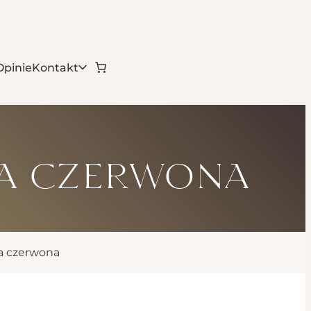
Opinie
Kontakt
a czerwona
a czerwona