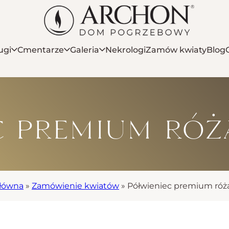
ugi
Cmentarze
Galeria
Nekrologi
Zamów kwiaty
Blog
c premium róż
główna
»
Zamówienie kwiatów
»
Półwieniec premium róż