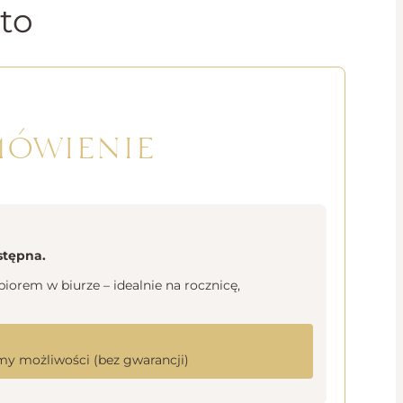
to
mówienie
stępna.
orem w biurze – idealnie na rocznicę,
y możliwości (bez gwarancji)