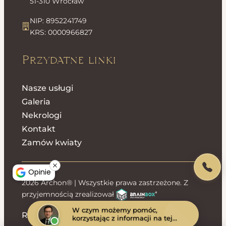
51-310 Wrocław
NIP: 8952241749
KRS: 0000966827
Przydatne linki
Nasze usługi
Galeria
Nekrologi
Kontakt
Zamów kwiaty
Opinie
2026 Archon® | Wszystkie prawa zastrzeżone. Z
przyjemnością zrealizował
W czym możemy pomóc,
Regulamin sklepu
Polityka prywatności
korzystając z informacji na tej
stronie?