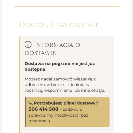
Dostosuj zamówienie
Informacja o
dostawie
Dostawa na pogrzeb nie jest już
dostępna.
Możesz nadal zamówić wiązankę z
odbiorem w biurze – idealnie na
rocznicę, wspomnienie lub inne okazje.
Potrzebujesz pilnej dostawy?
506 414 508
– zadzwoń,
sprawdzimy możliwości (bez
gwarancji)