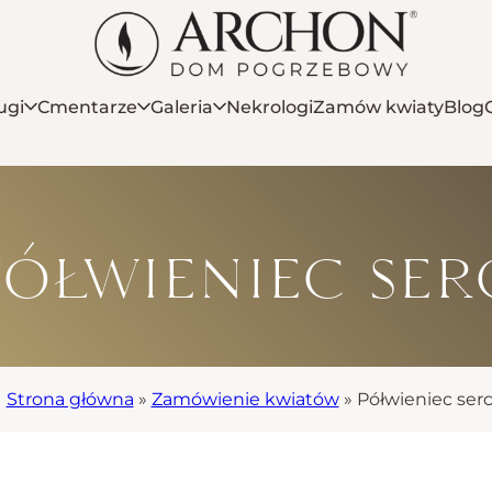
ugi
Cmentarze
Galeria
Nekrologi
Zamów kwiaty
Blog
ółwieniec ser
Strona główna
»
Zamówienie kwiatów
»
Półwieniec ser