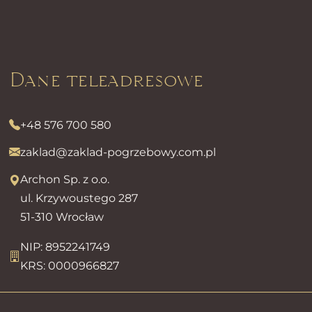
Dane teleadresowe
+48 576 700 580
zaklad@zaklad-pogrzebowy.com.pl
Archon Sp. z o.o.
ul. Krzywoustego 287
51-310 Wrocław
NIP: 8952241749
KRS: 0000966827