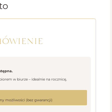
to
mówienie
stępna.
orem w biurze – idealnie na rocznicę,
y możliwości (bez gwarancji)