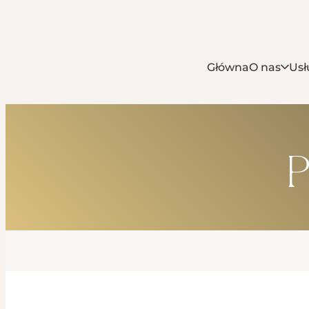
Główna
O nas
Usł
P