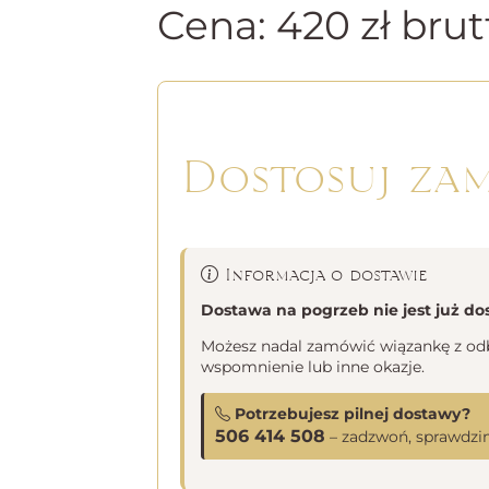
Cena:
420
zł
brut
Dostosuj za
Informacja o dostawie
Dostawa na pogrzeb nie jest już do
Możesz nadal zamówić wiązankę z odbi
wspomnienie lub inne okazje.
Potrzebujesz pilnej dostawy?
506 414 508
– zadzwoń, sprawdzim