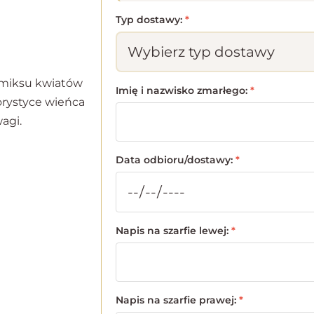
Typ dostawy:
*
z miksu kwiatów
Imię i nazwisko zmarłego:
*
orystyce wieńca
agi.
Data odbioru/dostawy:
*
Napis na szarfie lewej:
*
Napis na szarfie prawej:
*