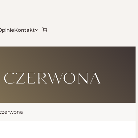
Opinie
Kontakt
a czerwona
 czerwona