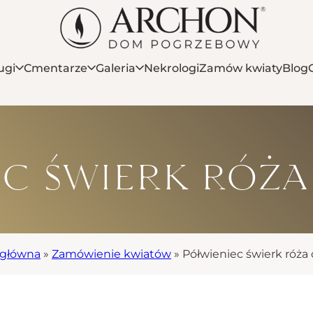
ugi
Cmentarze
Galeria
Nekrologi
Zamów kwiaty
Blog
ec świerk róż
 główna
»
Zamówienie kwiatów
»
Półwieniec świerk róża