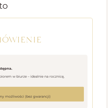
to
mówienie
stępna.
orem w biurze – idealnie na rocznicę,
y możliwości (bez gwarancji)