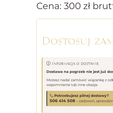
Cena:
300
zł
brut
Dostosuj za
Informacja o dostawie
Dostawa na pogrzeb nie jest już do
Możesz nadal zamówić wiązankę z odbi
wspomnienie lub inne okazje.
Potrzebujesz pilnej dostawy?
506 414 508
– zadzwoń, sprawdzim