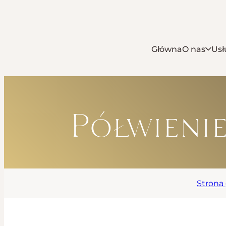
Główna
O nas
Usł
Półwieni
Strona