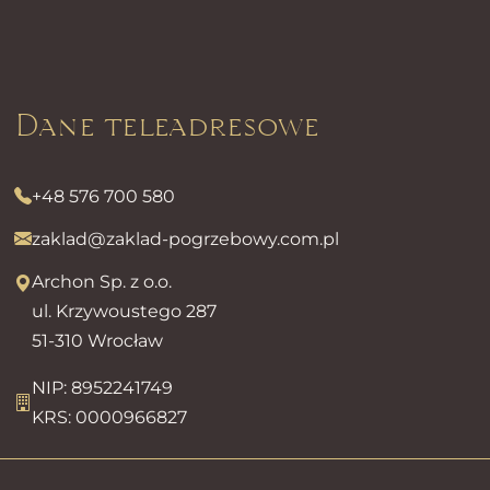
Dane teleadresowe
+48 576 700 580
zaklad@zaklad-pogrzebowy.com.pl
Archon Sp. z o.o.
ul. Krzywoustego 287
51-310 Wrocław
NIP: 8952241749
KRS: 0000966827