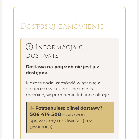
Dostosuj zamówienie
Informacja o
dostawie
Dostawa na pogrzeb nie jest już
dostępna.
Możesz nadal zamówić wiązankę z
odbiorem w biurze – idealnie na
rocznicę, wspomnienie lub inne okazje.
Potrzebujesz pilnej dostawy?
506 414 508
– zadzwoń,
sprawdzimy możliwości (bez
gwarancji)