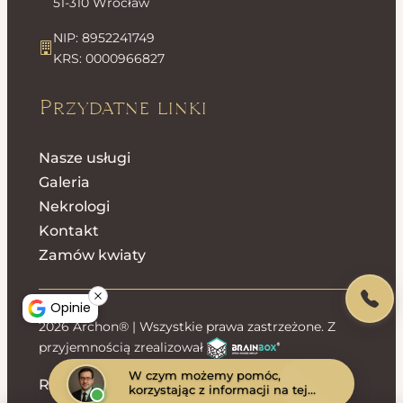
51-310 Wrocław
NIP: 8952241749
KRS: 0000966827
Przydatne linki
Nasze usługi
Galeria
Nekrologi
Kontakt
Zamów kwiaty
Opinie
2026 Archon® | Wszystkie prawa zastrzeżone. Z
przyjemnością zrealizował
W czym możemy pomóc,
Regulamin sklepu
Polityka prywatności
korzystając z informacji na tej