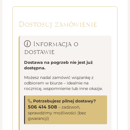
Dostosuj zamówienie
Informacja o
dostawie
Dostawa na pogrzeb nie jest już
dostępna.
Możesz nadal zamówić wiązankę z
odbiorem w biurze – idealnie na
rocznicę, wspomnienie lub inne okazje.
Potrzebujesz pilnej dostawy?
506 414 508
– zadzwoń,
sprawdzimy możliwości (bez
gwarancji)