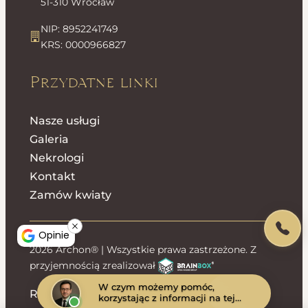
51-310 Wrocław
NIP: 8952241749
KRS: 0000966827
Przydatne linki
Nasze usługi
Galeria
Nekrologi
Kontakt
Zamów kwiaty
Opinie
2026 Archon® | Wszystkie prawa zastrzeżone. Z
przyjemnością zrealizował
W czym możemy pomóc,
Regulamin sklepu
Polityka prywatności
korzystając z informacji na tej