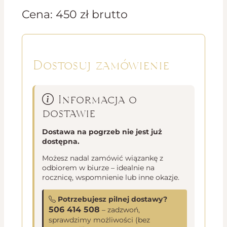
Cena:
450
zł
brutto
Dostosuj zamówienie
Informacja o
dostawie
Dostawa na pogrzeb nie jest już
dostępna.
Możesz nadal zamówić wiązankę z
odbiorem w biurze – idealnie na
rocznicę, wspomnienie lub inne okazje.
Potrzebujesz pilnej dostawy?
506 414 508
– zadzwoń,
sprawdzimy możliwości (bez