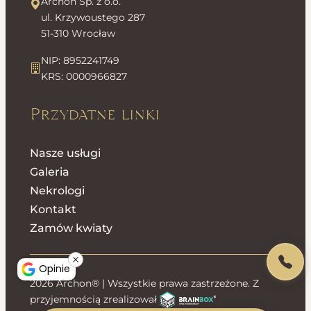
Archon Sp. z o.o.
ul. Krzywoustego 287
51-310 Wrocław
NIP: 8952241749
KRS: 0000966827
Przydatne linki
Nasze usługi
Galeria
Nekrologi
Kontakt
Zamów kwiaty
Opinie
2026 Archon® | Wszystkie prawa zastrzeżone. Z
przyjemnością zrealizował