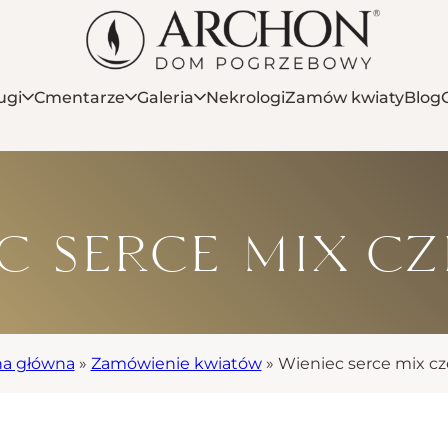
ugi
Cmentarze
Galeria
Nekrologi
Zamów kwiaty
Blog
c serce mix c
na główna
»
Zamówienie kwiatów
»
Wieniec serce mix c