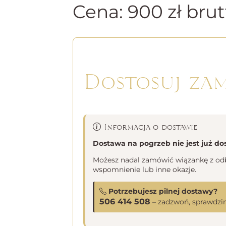
Cena:
900
zł
brut
Dostosuj za
Informacja o dostawie
Dostawa na pogrzeb nie jest już do
Możesz nadal zamówić wiązankę z odbi
wspomnienie lub inne okazje.
Potrzebujesz pilnej dostawy?
506 414 508
– zadzwoń, sprawdzim