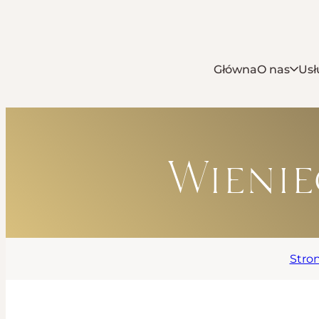
Główna
O nas
Usł
Wienie
Stro