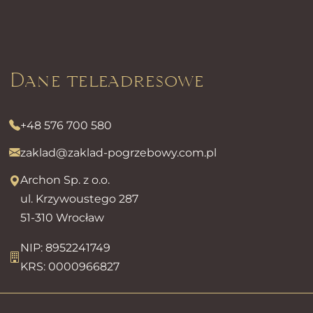
Dane teleadresowe
+48 576 700 580
zaklad@zaklad-pogrzebowy.com.pl
Archon Sp. z o.o.
ul. Krzywoustego 287
51-310 Wrocław
NIP: 8952241749
KRS: 0000966827