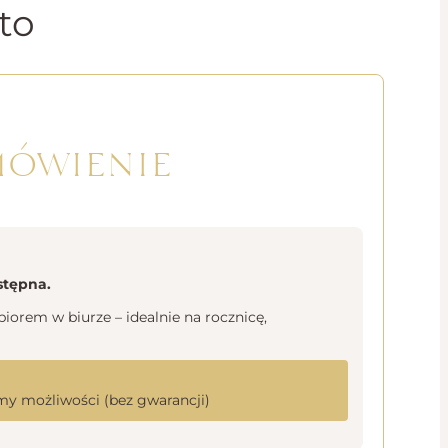
to
mówienie
stępna.
orem w biurze – idealnie na rocznicę,
y możliwości (bez gwarancji)