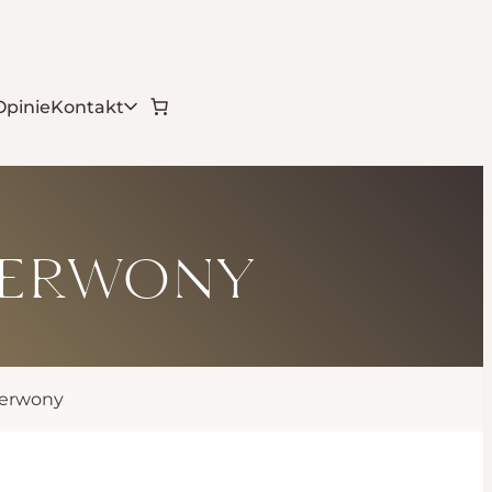
Opinie
Kontakt
zerwony
zerwony