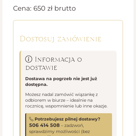
Cena:
650
zł
brutto
Dostosuj zamówienie
Informacja o
dostawie
Dostawa na pogrzeb nie jest już
dostępna.
Możesz nadal zamówić wiązankę z
odbiorem w biurze – idealnie na
rocznicę, wspomnienie lub inne okazje.
Potrzebujesz pilnej dostawy?
506 414 508
– zadzwoń,
sprawdzimy możliwości (bez