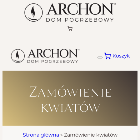
Przejdź
do
treści
Koszyk
Zamówienie
kwiatów
Strona główna
»
Zamówienie kwiatów