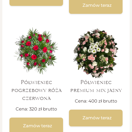
Zamów teraz
Półwieniec
Półwieniec
pogrzebowy róża
premium mix jasny
czerwona
Cena:
400
zł
brutto
Cena:
320
zł
brutto
Zamów teraz
Zamów teraz