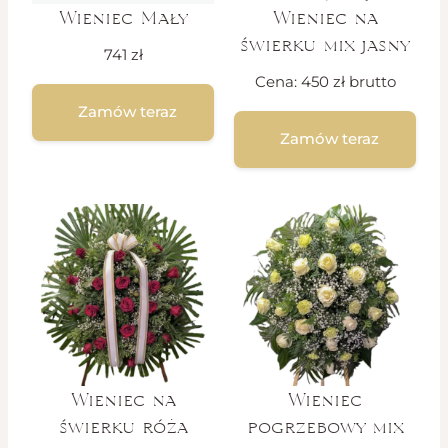
Wieniec Mały
Wieniec na
świerku mix jasny
741
zł
Cena:
450
zł
brutto
Zamów teraz
Zamów teraz
Wieniec na
Wieniec
świerku róża
pogrzebowy mix