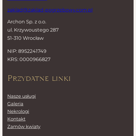
zaklad@zaklad-pogrzebowy.com.pl
Archon Sp. z o.o.
ul. Krzywoustego 287
51-310 Wrocław
NIP: 8952241749
KRS: 0000966827
Przydatne linki
Nasze usługi
Galeria
Nekrologi
Kontakt
Zamów kwiaty