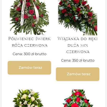
Półwieniec świerk
Wiązanka do ręki
róża czerwona
duża mix
czerwona
Cena:
300
zł
brutto
Cena:
350
zł
brutto
Zamów teraz
Zamów teraz