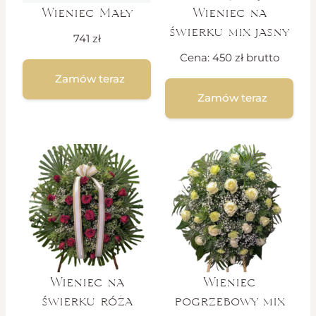
Wieniec Mały
Wieniec na
świerku mix jasny
741
zł
Cena:
450
zł
brutto
Zamów teraz
Zamów teraz
Wieniec na
Wieniec
świerku róża
pogrzebowy mix