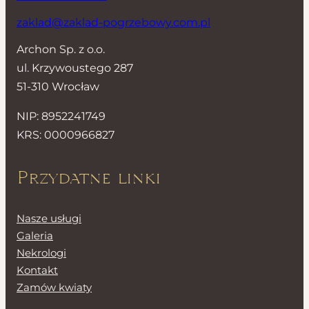
zaklad@zaklad-pogrzebowy.com.pl
Archon Sp. z o.o.
ul. Krzywoustego 287
51-310 Wrocław
NIP: 8952241749
KRS: 0000966827
Przydatne linki
Nasze usługi
Galeria
Nekrologi
Kontakt
Zamów kwiaty