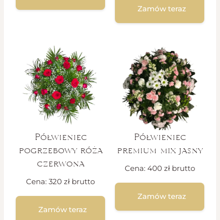
Zamów teraz
Półwieniec
Półwieniec
pogrzebowy róża
premium mix jasny
czerwona
Cena:
400
zł
brutto
Cena:
320
zł
brutto
Zamów teraz
Zamów teraz