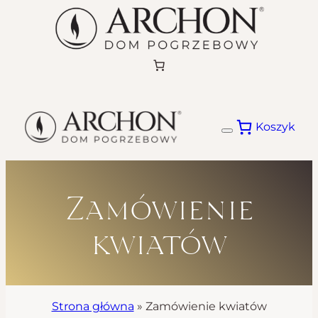
Przejdź
do
treści
Koszyk
Zamówienie
kwiatów
Strona główna
»
Zamówienie kwiatów