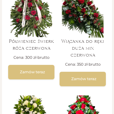
Półwieniec świerk
Wiązanka do ręki
róża czerwona
duża mix
czerwona
Cena:
300
zł
brutto
Cena:
350
zł
brutto
Zamów teraz
Zamów teraz