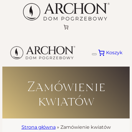
Przejdź
do
treści
Koszyk
Zamówienie
kwiatów
Strona główna
»
Zamówienie kwiatów