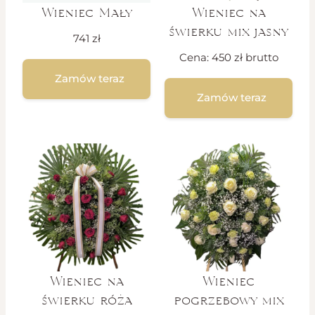
Wieniec Mały
Wieniec na
świerku mix jasny
741
zł
Cena:
450
zł
brutto
Zamów teraz
Zamów teraz
Wieniec na
Wieniec
świerku róża
pogrzebowy mix