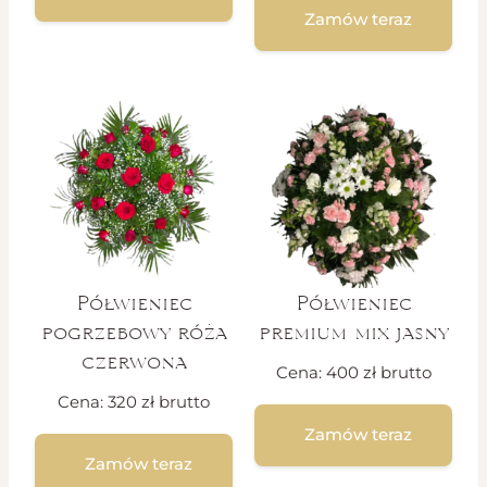
Zamów teraz
Półwieniec
Półwieniec
pogrzebowy róża
premium mix jasny
czerwona
Cena:
400
zł
brutto
Cena:
320
zł
brutto
Zamów teraz
Zamów teraz