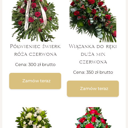
Półwieniec świerk
Wiązanka do ręki
róża czerwona
duża mix
czerwona
Cena:
300
zł
brutto
Cena:
350
zł
brutto
Zamów teraz
Zamów teraz