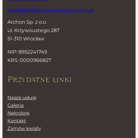
zaklad@zaklad-pogrzebowy.com.pl
Archon Sp. z o.o.
ul. Krzywoustego 287
51-310 Wrocław
NIP: 8952241749
KRS: 0000966827
Przydatne linki
Nasze usługi
Galeria
Nekrologi
Kontakt
Zamów kwiaty